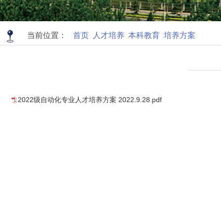
当前位置：
首页
人才培养
本科教育
培养方案
2022级自动化专业人才培养方案 2022.9.28.pdf