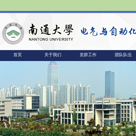
首页
关于我们
党群工作
团队队伍