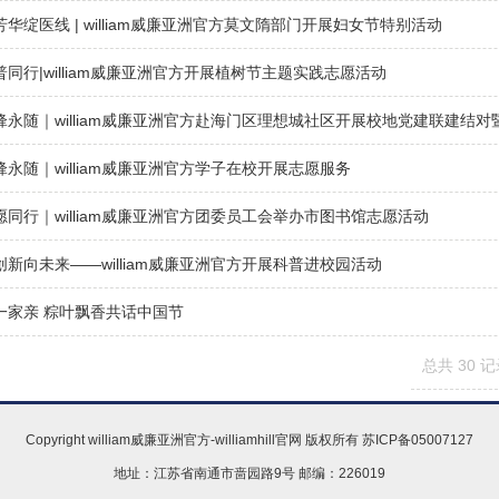
华绽医线 | william威廉亚洲官方莫文隋部门开展妇女节特别活动
同行|william威廉亚洲官方开展植树节主题实践志愿活动
永随｜william威廉亚洲官方赴海门区理想城社区开展校地党建联建结
永随｜william威廉亚洲官方学子在校开展志愿服务
同行｜william威廉亚洲官方团委员工会举办市图书馆志愿活动
新向未来——william威廉亚洲官方开展科普进校园活动
一家亲 粽叶飘香共话中国节
总共
30
记
Copyright william威廉亚洲官方-williamhill官网 版权所有 苏ICP备05007127
地址：江苏省南通市啬园路9号 邮编：226019