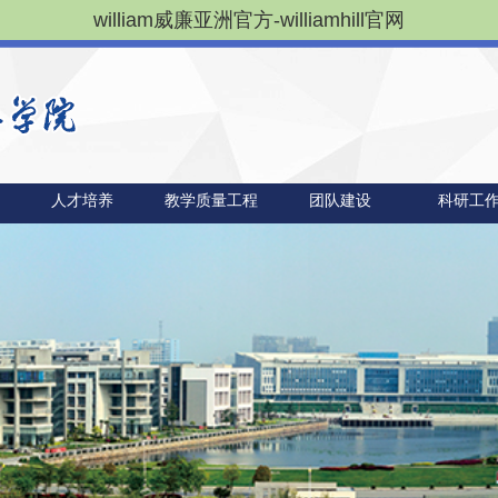
william威廉亚洲官方-williamhill官网
人才培养
教学质量工程
团队建设
科研工