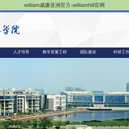
william威廉亚洲官方-williamhill官网
人才培养
教学质量工程
团队建设
科研工