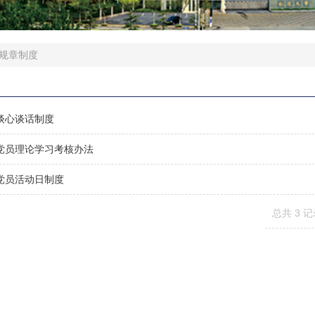
规章制度
谈心谈话制度
党员理论学习考核办法
党员活动日制度
总共
3
记