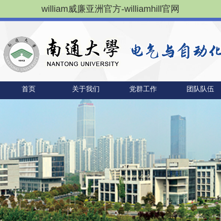
william威廉亚洲官方-williamhill官网
首页
关于我们
党群工作
团队队伍