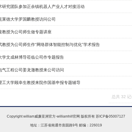
术研究团队参加正余镇机器人产业人才对接活动
克莱德大学罗国麟教授访问公司
波教授为公司师生做专题讲座
武教授为公司师生作“网络群体智能控制与优化”学术报告
大学文成林博导莅临公司作专题报告
电气工程公司姜龙澈教授来公司访问
理工大学顾幸生教授来院作国基申报专题辅导
总共
32
记
Copyright william威廉亚洲官方-williamhill官网 版权所有 苏ICP备05007127
地址：江苏省南通市啬园路9号 邮编：226019