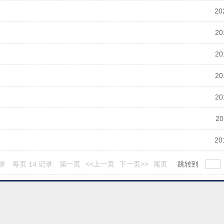
20
20
20
20
20
20
20
录
每页
14
记录
第一页
<<上一页
下一页>>
尾页
跳转到