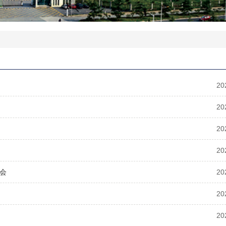
20
20
20
20
讲会
20
20
20