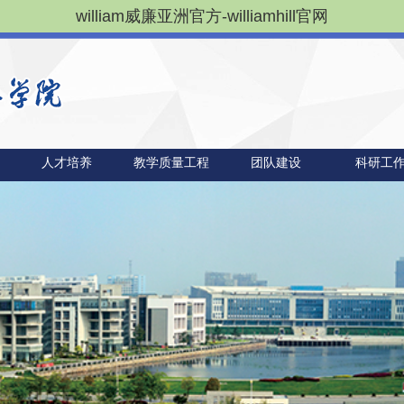
william威廉亚洲官方-williamhill官网
人才培养
教学质量工程
团队建设
科研工