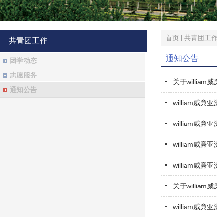
首页
共青团工
共青团工作
通知公告
团学动态
志愿服务
关于willi
通知公告
william威
william
william
william威
关于willi
william