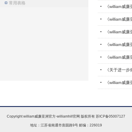
常用表格
《willia
《willia
《willia
《willia
《willia
《关于进一步做
《willia
Copyright william威廉亚洲官方-williamhill官网 版权所有 苏ICP备05007127
地址：江苏省南通市啬园路9号 邮编：226019