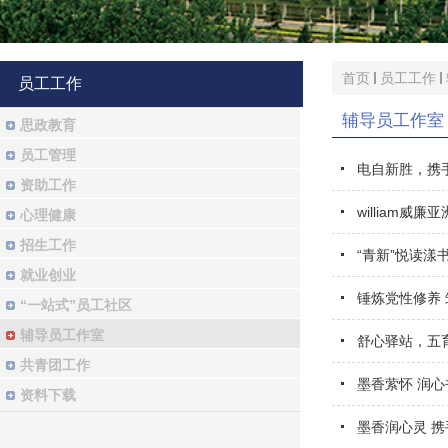
首页
员工工作
员工工作
辅导员工作室
思政教育
员工管理
电自新胜，携手
资助工作
william
心理健康
招生工作
“青新”悦读漾
就业创业
锤炼党性修养 
“一站式”员工社区
辅导员工作室
舒心驿站，五育
共青团工作
墨香萦怀 润
资料下载
墨香润心灵 携