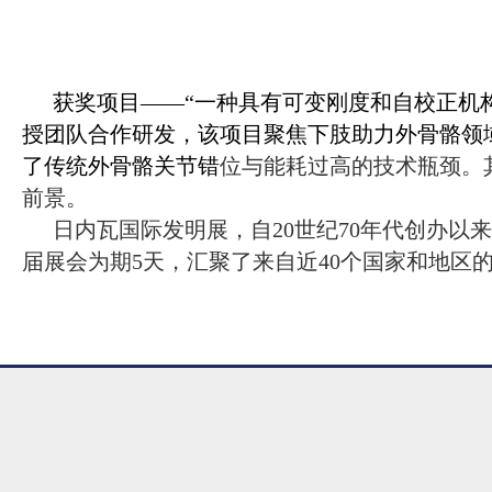
获奖项目——“一种具有可变刚度和自校正机
授团队合作研发，该项目聚焦下肢助力外骨骼领
了传统外骨骼关节错
位与能耗过高的技术瓶颈。
前景。
日内瓦国际发明展，自
20
世纪
70
年代创办以来
届展会为期
5
天，汇聚了来自近
40
个国家和地区