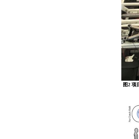
图
2
项