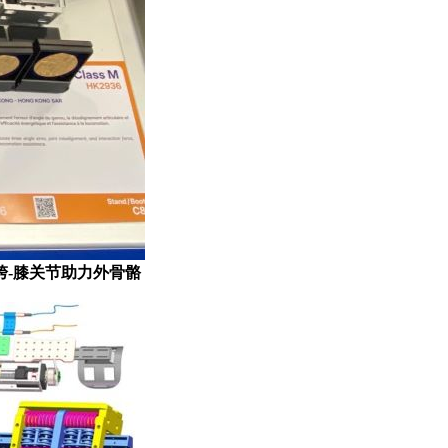
胯
-
膝关节助力外骨骼