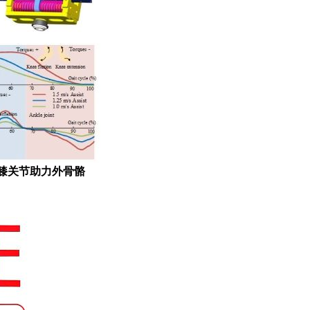
膝关节助力外骨骼