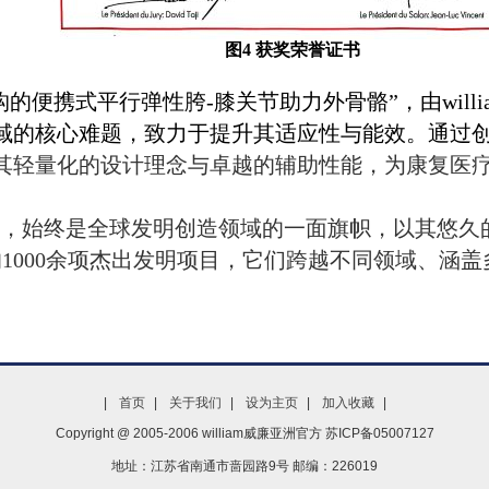
图
4
获奖荣誉证书
构的便携式平行弹性胯
-
膝关节助力外骨骼”，
由wi
域的核心难题，致力于提升其适应性与能效。通过
其轻量化的设计理念与卓越的辅助性能，为康复医
，始终是全球发明创造领域的一面旗帜，以其悠久
的
1000
余项杰出发明项目，它们跨越不同领域、涵盖
|
首页
|
关于我们
|
设为主页
|
加入收藏
|
Copyright @ 2005-2006 william威廉亚洲官方 苏ICP备05007127
地址：江苏省南通市啬园路9号 邮编：226019