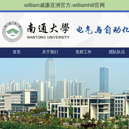
william威廉亚洲官方-williamhill官网
首页
关于我们
党群工作
团队队伍