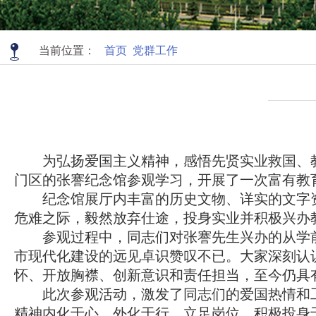
当前位置：
首页
党群工作
为弘扬爱国主义精神，感悟先贤实业救国、教
门区的张謇纪念馆参观学习，开展了一次富有教
纪念馆展厅内丰富的历史文物、详实的文字
危难之际，毅然放弃仕途，投身实业并积极兴办
参观过程中，同志们对张謇先生兴办的从学
市现代化建设的远见卓识赞叹不已。大家深刻认
怀、开放胸襟、创新意识和责任担当，至今仍具
此次参观活动，激发了同志们的爱国热情和
精神内化于心、外化于行，立足岗位，积极投身